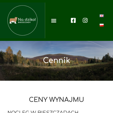
Cennik
CENY WYNAJMU
– NOCLEG W BIESZCZADACH